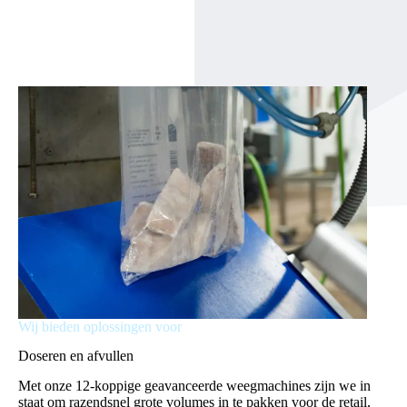
Wij bieden oplossingen voor
Wij
en
Doseren en afvullen
Eti
r
Met onze 12-koppige geavanceerde weegmachines zijn we in
In
staat om razendsnel grote volumes in te pakken voor de retail,
eti